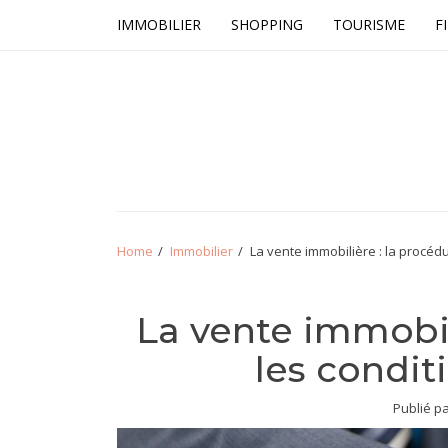
Skip
Skip
IMMOBILIER
SHOPPING
TOURISME
F
to
to
navigation
content
Tout le net
Home
Immobilier
La vente immobilière : la procédu
La vente immobil
les condit
Publié p