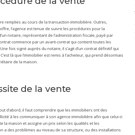
océdure de la vente
re remplies au cours de la transaction immobilière. Outres,
 l’offre, l’agence est tenue de suivre les procédures pour la
n d’un notaire, représentant de l’administration fiscale, payé par
contrat commence par un avant-contrat qui contient toutes les
ne fois signé auprès du notaire, il s’agit d’un contrat définitif qui
 C’est là que l’immobilier est remis à l’acheteur, qui prend désormais
riétaire de la maison.
site de la vente
 Tout d’abord, il faut comprendre que les immobiliers ont des
ollicité à les communiquer à son agence immobilière afin que celui-ci
e la maison et assigne un prix selon les qualités et les
on a des problèmes au niveau de sa structure, ou des installations