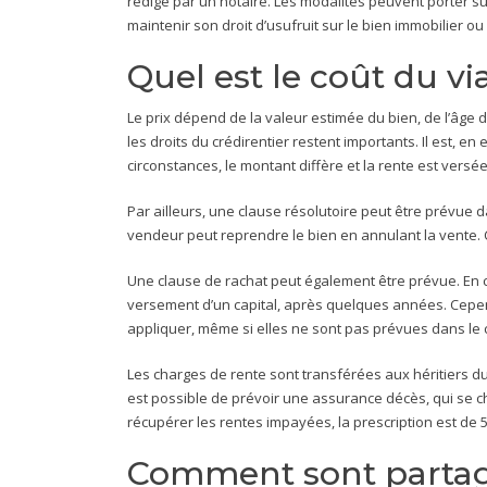
rédigé par un notaire. Les modalités peuvent porter sur
maintenir son droit d’usufruit sur le bien immobilier ou
Quel est le coût du vi
Le prix dépend de la valeur estimée du bien, de l’âge d
les droits du crédirentier restent importants. Il est, en
circonstances, le montant diffère et la rente est versée
Par ailleurs, une clause résolutoire peut être prévue da
vendeur peut reprendre le bien en annulant la vente. 
Une clause de rachat peut également être prévue. En ce
versement d’un capital, après quelques années. Cepend
appliquer, même si elles ne sont pas prévues dans le 
Les charges de rente sont transférées aux héritiers du d
est possible de prévoir une assurance décès, qui se ch
récupérer les rentes impayées, la prescription est de 5
Comment sont partag