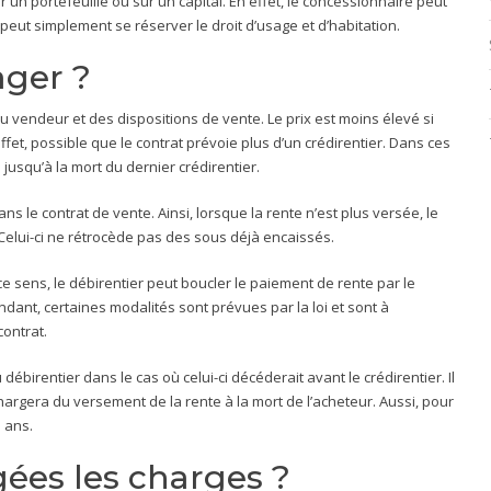
 un portefeuille ou sur un capital. En effet, le concessionnaire peut
 peut simplement se réserver le droit d’usage et d’habitation.
ager ?
u vendeur et des dispositions de vente. Le prix est moins élevé si
 effet, possible que le contrat prévoie plus d’un crédirentier. Dans ces
 jusqu’à la mort du dernier crédirentier.
ns le contrat de vente. Ainsi, lorsque la rente n’est plus versée, le
Celui-ci ne rétrocède pas des sous déjà encaissés.
 sens, le débirentier peut boucler le paiement de rente par le
ant, certaines modalités sont prévues par la loi et sont à
contrat.
ébirentier dans le cas où celui-ci décéderait avant le crédirentier. Il
argera du versement de la rente à la mort de l’acheteur. Aussi, pour
 ans.
ées les charges ?