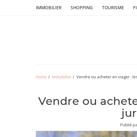
Skip
Skip
IMMOBILIER
SHOPPING
TOURISME
F
to
to
navigation
content
Tout le net
Home
Immobilier
Vendre ou acheter en viager : les
Vendre ou acheter
ju
Publié p