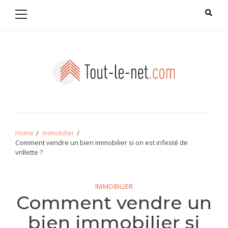
Primary
Skip
Skip
Menu
to
to
navigation
content
Tout le net
Home
Immobilier
Comment vendre un bien immobilier si on est infesté de
vrillette ?
IMMOBILIER
Comment vendre un
bien immobilier si