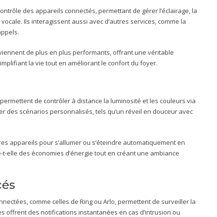
contrôle des appareils connectés, permettant de gérer l’éclairage, la
ocale. Ils interagissent aussi avec d’autres services, comme la
appels.
viennent de plus en plus performants, offrant une véritable
plifiant la vie tout en améliorant le confort du foyer.
rmettent de contrôler à distance la luminosité et les couleurs via
créer des scénarios personnalisés, tels qu’un réveil en douceur avec
utres appareils pour s’allumer ou s’éteindre automatiquement en
se-t-elle des économies d’énergie tout en créant une ambiance
cés
ectées, comme celles de Ring ou Arlo, permettent de surveiller la
offrent des notifications instantanées en cas d’intrusion ou