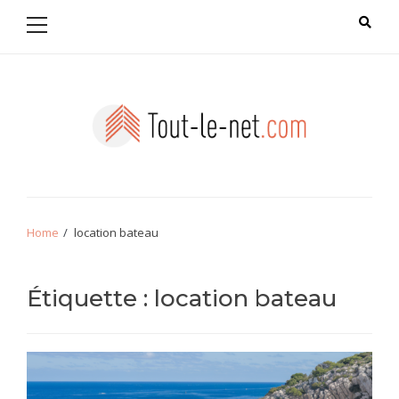
Primary
Skip
Skip
Menu
to
to
navigation
content
Tout le net
Home
location bateau
Étiquette :
location bateau