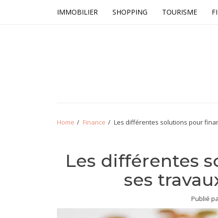
Skip
Skip
IMMOBILIER
SHOPPING
TOURISME
F
to
to
navigation
content
Tout le net
Home
Finance
Les différentes solutions pour fin
Les différentes s
ses travau
Publié p