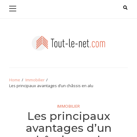
Primary
Skip
Skip
Menu
to
to
navigation
content
Tout le net
Home
Immobilier
Les principaux avantages d’un châssis en alu
IMMOBILIER
Les principaux
avantages d’un