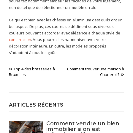
souhaitez notamment embellir les façades de votre logement,
rien de tel que de sélectionner un modèle en alu.
Ce qui est bien avec les châssis en aluminium c’est qu’ils ont un
bel aspect. De plus, ces cadres se déclinent sous diverses
couleurs pouvant s’accorder avec élégance à chaque style de
construction
. Vous pourrez les harmoniser avec votre
décoration intérieure. En outre, les modèles proposés
s’adaptent à tous les goûts.
Navigation
Top 4 des brasseries à
Comment trouver une maison à
Bruxelles
Charleroi ?
de
l’article
ARTICLES RÉCENTS
Comment vendre un bien
immobilier si on est