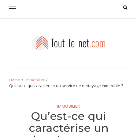
Primary
Skip
Skip
Menu
to
to
navigation
content
Tout le net
Home
Immobilier
Qu’est-ce qui caractérise un service de nettoyage immeuble ?
IMMOBILIER
Qu’est-ce qui
caractérise un